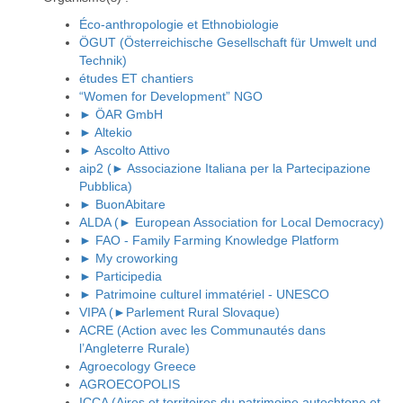
Éco-anthropologie et Ethnobiologie
ÖGUT (Österreichische Gesellschaft für Umwelt und
Technik)
études ET chantiers
“Women for Development” NGO
► ÖAR GmbH
► Altekio
► Ascolto Attivo
aip2 (► Associazione Italiana per la Partecipazione
Pubblica)
► BuonAbitare
ALDA (► European Association for Local Democracy)
► FAO - Family Farming Knowledge Platform
► My croworking
► Participedia
► Patrimoine culturel immatériel - UNESCO
VIPA (►Parlement Rural Slovaque)
ACRE (Action avec les Communautés dans
l’Angleterre Rurale)
Agroecology Greece
AGROECOPOLIS
ICCA (Aires et territoires du patrimoine autochtone et