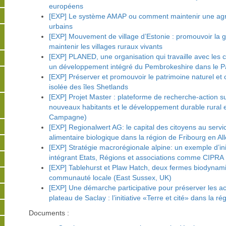
européens
[EXP] Le système AMAP ou comment maintenir une agri
urbains
[EXP] Mouvement de village d’Estonie : promouvoir la 
maintenir les villages ruraux vivants
[EXP] PLANED, une organisation qui travaille avec les
un développement intégré du Pembrokeshire dans le P
[EXP] Préserver et promouvoir le patrimoine naturel et cul
isolée des îles Shetlands
[EXP] Projet Master : plateforme de recherche-action sur 
nouveaux habitants et le développement durable rural en
Campagne)
[EXP] Regionalwert AG: le capital des citoyens au serv
alimentaire biologique dans la région de Fribourg en A
[EXP] Stratégie macrorégionale alpine: un exemple d’initi
intégrant Etats, Régions et associations comme CIPRA I
[EXP] Tablehurst et Plaw Hatch, deux fermes biodynam
communauté locale (East Sussex, UK)
[EXP] Une démarche participative pour préserver les acti
plateau de Saclay : l’initiative «Terre et cité» dans la ré
Documents :