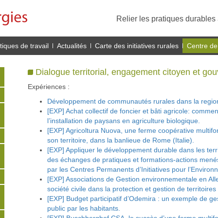
Relier les pratiques durables 
iques de travail
Actualités
Carte des initiatives rurales
Centre de
Dialogue territorial, engagement citoyen et go
Expériences :
Développement de communautés rurales dans la region
[EXP] Achat collectif de foncier et bâti agricole: commen
l’installation de paysans en agriculture biologique.
[EXP] Agricoltura Nuova, une ferme coopérative multifo
son territoire, dans la banlieue de Rome (Italie).
[EXP] Appliquer le développement durable dans les terri
des échanges de pratiques et formations-actions menés 
par les Centres Permanents d’Initiatives pour l’Enviro
[EXP] Associations de Gestion environnementale en Alle
société civile dans la protection et gestion de territoir
[EXP] Budget participatif d’Odemira : un exemple de ge
public par les habitants.