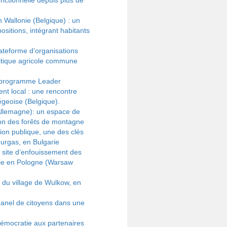
nctionnelle depuis plus de
 Wallonie (Belgique) : un
ositions, intégrant habitants
ateforme d’organisations
litique agricole commune
au programme Leader
nt local : une rencontre
iégeoise (Belgique).
Allemagne): un espace de
tion des forêts de montagne
tion publique, une des clés
urgas, en Bulgarie
u site d’enfouissement des
vie en Pologne (Warsaw
 du village de Wulkow, en
panel de citoyens dans une
démocratie aux partenaires