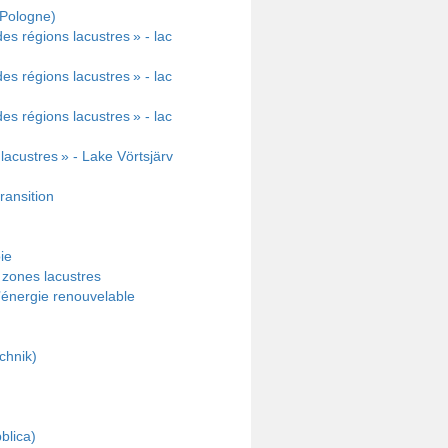
(Pologne)
s régions lacustres » - lac
s régions lacustres » - lac
s régions lacustres » - lac
lacustres » - Lake Vörtsjärv
ransition
ie
s zones lacustres
d’énergie renouvelable
chnik)
blica)