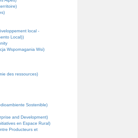
es Alpes)
ritoire)
es)
éveloppement local -
ento Local))
nity
acja Wspomagania Wsi)
mie des ressources)
dioambiente Sostenible)
rprise and Development)
itiatives en Espace Rural)
ntre Producteurs et