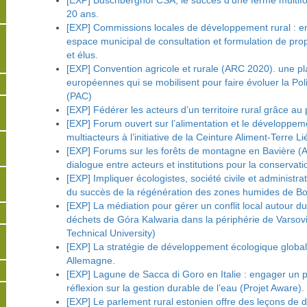
[EXP] Buschberghof CSA, le succès d’une ferme multifo
20 ans.
[EXP] Commissions locales de développement rural : en
espace municipal de consultation et formulation de prop
et élus.
[EXP] Convention agricole et rurale (ARC 2020). une pl
européennes qui se mobilisent pour faire évoluer la Po
(PAC)
[EXP] Fédérer les acteurs d’un territoire rural grâce 
[EXP] Forum ouvert sur l’alimentation et le développeme
multiacteurs à l’initiative de la Ceinture Aliment-Terre L
[EXP] Forums sur les forêts de montagne en Bavière (
dialogue entre acteurs et institutions pour la conserva
[EXP] Impliquer écologistes, société civile et administra
du succès de la régénération des zones humides de Bo
[EXP] La médiation pour gérer un conflit local autour d
déchets de Góra Kalwaria dans la périphérie de Varso
Technical University)
[EXP] La stratégie de développement écologique global
Allemagne.
[EXP] Lagune de Sacca di Goro en Italie : engager un 
réflexion sur la gestion durable de l’eau (Projet Aware).
[EXP] Le parlement rural estonien offre des leçons de 