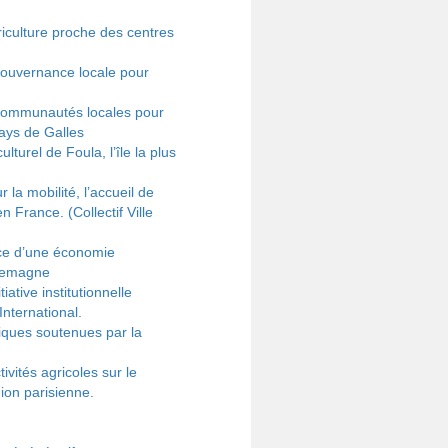
culture proche des centres
gouvernance locale pour
 communautés locales pour
ays de Galles
turel de Foula, l’île la plus
la mobilité, l’accueil de
 France. (Collectif Ville
ice d’une économie
llemagne
ative institutionnelle
nternational.
iques soutenues par la
vités agricoles sur le
gion parisienne.