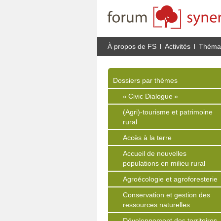
À propos de FS
Activités
Thémat
Dossiers par thèmes
« Civic Dialogue »
(Agri)-tourisme et patrimoine
rural
Accès à la terre
Accueil de nouvelles
populations en milieu rural
Agroécologie et agroforesterie
Conservation et gestion des
ressources naturelles
Développement des territoires