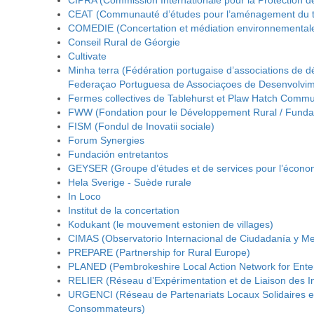
CIPRA (Commission Internationale pour la Protection d
CEAT (Communauté d’études pour l’aménagement du ter
COMEDIE (Concertation et médiation environnemental
Conseil Rural de Géorgie
Cultivate
Minha terra (Fédération portugaise d’associations de d
Federaçao Portuguesa de Associaçoes de Desenvolvim
Fermes collectives de Tablehurst et Plaw Hatch Commu
FWW (Fondation pour le Développement Rural / Fund
FISM (Fondul de Inovatii sociale)
Forum Synergies
Fundación entretantos
GEYSER (Groupe d’études et de services pour l’écono
Hela Sverige - Suède rurale
In Loco
Institut de la concertation
Kodukant (le mouvement estonien de villages)
CIMAS (Observatorio Internacional de Ciudadanía y Me
PREPARE (Partnership for Rural Europe)
PLANED (Pembrokeshire Local Action Network for Ente
RELIER (Réseau d’Expérimentation et de Liaison des In
URGENCI (Réseau de Partenariats Locaux Solidaires e
Consommateurs)