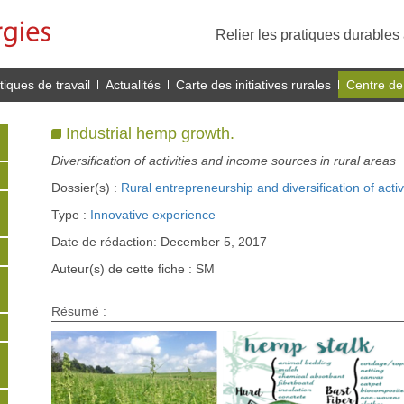
Relier les pratiques durables 
iques de travail
Actualités
Carte des initiatives rurales
Centre de
Industrial hemp growth.
Diversification of activities and income sources in rural areas
Dossier(s) :
Rural entrepreneurship and diversification of activ
Type :
Innovative experience
Date de rédaction: December 5, 2017
Auteur(s) de cette fiche : SM
Résumé :