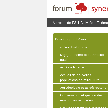
À propos de FS
Activités
Thémat
Dossiers par thèmes
« Civic Dialogue »
(Agri)-tourisme et patrimoine
rural
Accès à la terre
Accueil de nouvelles
populations en milieu rural
Agroécologie et agroforesterie
Conservation et gestion des
ressources naturelles
Développement des territoires